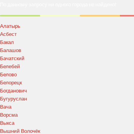
По данному запросу ни одного города не найдено!
Алатырь
Асбест
Бакал
Балашов
Бачатский
Белебей
Белово
Белорецк
Богданович
Бугуруслан
Вача
Ворсма
Выкса
Вышний Волочёк