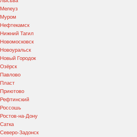
Лысьва
Мелеуз
Муром
Нефтекамск
Нижний Тагил
Новомосковск
Новоуральск
Новый Городок
Озёрск
Павлово
Пласт
Приютово
Рефтинский
Россошь
Ростов-на-Дону
Сатка
Северо-Задонск