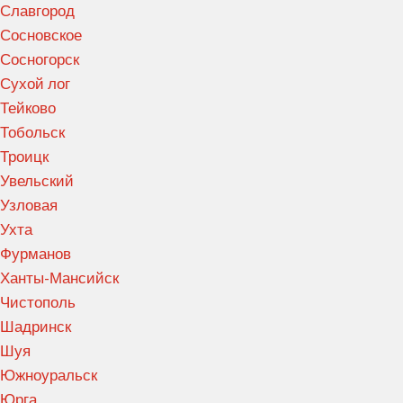
Славгород
Сосновское
Сосногорск
Сухой лог
Тейково
Тобольск
Троицк
Увельский
Узловая
Ухта
Фурманов
Ханты-Мансийск
Чистополь
Шадринск
Шуя
Южноуральск
Юрга